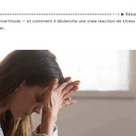
============================================== --> ▶ Rés
incertitude — et comment il déclenche une vraie réaction de stress
r...