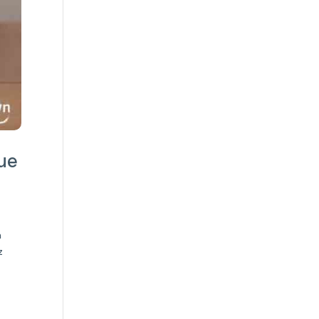
oue
n
z