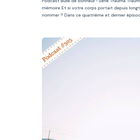
Podcast Bulle de bonheur › Série Trauma Traum
mémoire Et si votre corps portait depuis long
nommer ? Dans ce quatrième et dernier épisode