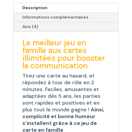
Bonheur
Description
en
Informations complémentaires
Famille !
®
Avis (4)
Le
Jeu
Le meilleur jeu en
de
famille aux cartes
Cartes
illimitées pour booster
Familial
la communication
Incontournable
Tirez une carte au hasard, et
répondez à tour de rôle en 2
minutes. Faciles, amusantes et
adaptées dès 5 ans, les parties
sont rapides et positives et en
plus tout le monde gagne !
Ainsi,
complicité et bonne humeur
s’installent
grâce à ce jeu de
carte en famille