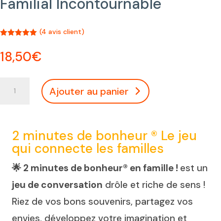
Familial Incontournable
(
4
avis client)
Noté
5.00
sur 5
18,50
€
basé sur
notation
client
quantité
Ajouter au panier
de
2
Minutes
de
2 minutes de bonheur ® Le jeu
Bonheur
qui connecte les familles
en
Famille !
🌟 2 minutes de bonheur® en famille !
est un
®
jeu de conversation
drôle et riche de sens !
Le
Jeu
Riez de vos bons souvenirs, partagez vos
de
envies, développez votre imagination et
Cartes