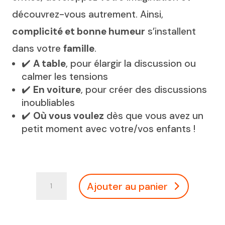
Familial
découvrez-vous autrement. Ainsi,
Incontournable
complicité et bonne humeur
s’installent
dans votre
famille
.
✔️
A table
, pour élargir la discussion ou
calmer les tensions
✔️
En voiture
, pour créer des discussions
inoubliables
✔️
Où vous voulez
dès que vous avez un
petit moment avec votre/vos enfants !
quantité
Ajouter au panier
de
2
Minutes
de