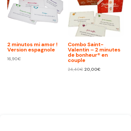
2 minutos mi amor !
Combo Saint-
Version espagnole
Valentin – 2 minutes
de bonheur® en
16,90
€
couple
Le
Le
24,40
€
20,00
€
prix
prix
initial
actuel
était :
est :
24,40€.
20,00€.