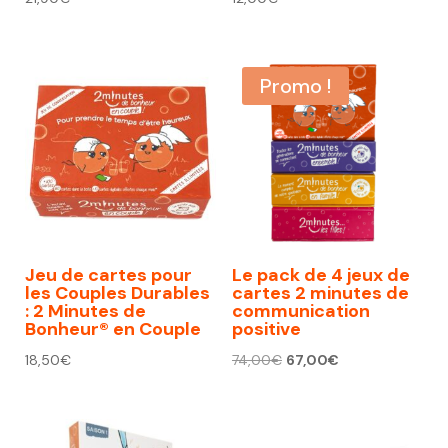
Promo !
Jeu de cartes pour
Le pack de 4 jeux de
les Couples Durables
cartes 2 minutes de
: 2 Minutes de
communication
Bonheur® en Couple
positive
Le
Le
18,50
€
74,00
€
67,00
€
prix
prix
initial
actuel
était :
est :