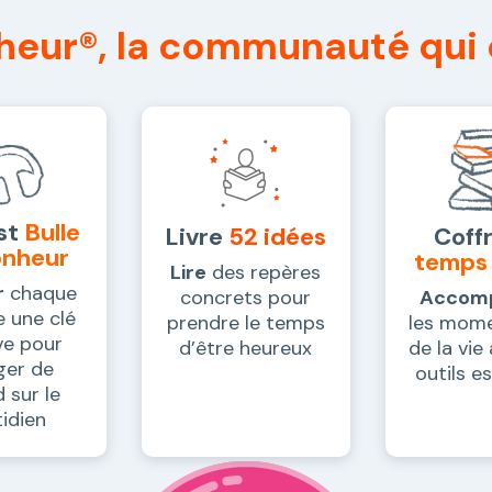
heur®,
la communauté qui c
st
Bulle
Livre
52 idées
Coff
onheur
temps
Lire
des repères
r
chaque
concrets pour
Accom
 une clé
prendre le temps
les mome
ve pour
d’être heureux
de la vie
ger de
outils e
 sur le
idien