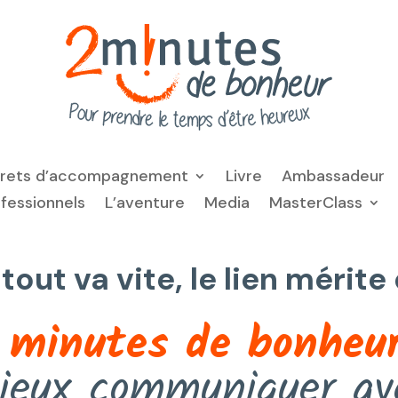
frets d’accompagnement
Livre
Ambassadeur
ofessionnels
L’aventure
Media
MasterClass
ut va vite, le lien mérit
 minutes de bonheu
ieux communiquer av