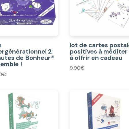
u
lot de cartes posta
ergénérationnel 2
positives à méditer
utes de Bonheur®
à offrir en cadeau
emble !
9,90
€
0
€