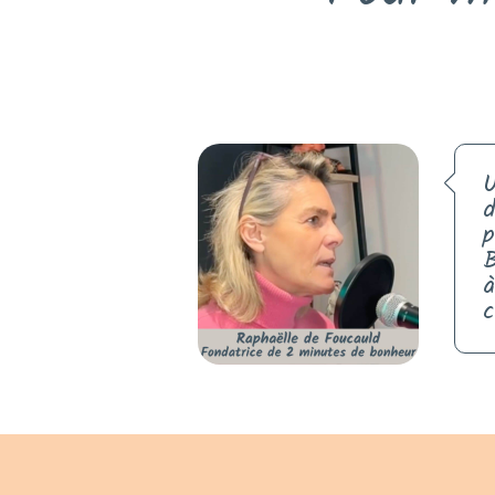
U
d
p
B
à
c