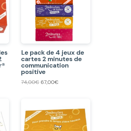
les
Le pack de 4 jeux de
2
cartes 2 minutes de
r®
communication
positive
Le
Le
74,00
€
67,00
€
prix
prix
initial
actuel
était :
est :
74,00€.
67,00€.