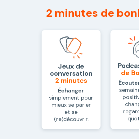
2 minutes de bon
Podca
Jeux de
de B
conversation
2 minutes
Écoute
semaine
Échanger
positi
simplement pour
chan
mieux se parler
regard
et se
quot
(re)découvrir.