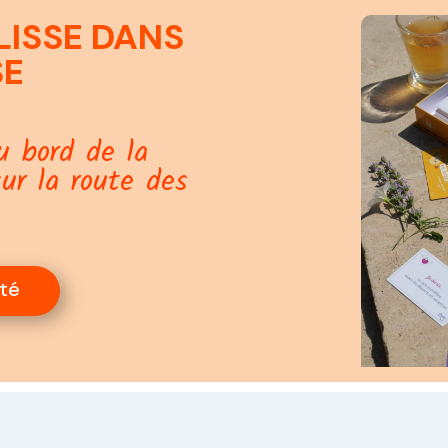
LISSE DANS
SE
u bord de la
sur la route des
été