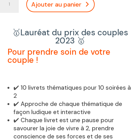
Ajouter au panier
de
Coffret
Couple
1
🥇Lauréat du prix des couples
temps
2023 🥇
pour
2®
Pour prendre soin de votre
couple !
✔️ 10 livrets thématiques pour 10 soirées à
2
✔️ Approche de chaque thématique de
façon ludique et interactive
✔️ Chaque livret est une pause pour
savourer la joie de vivre à 2, prendre
conscience de ses forces et de ses