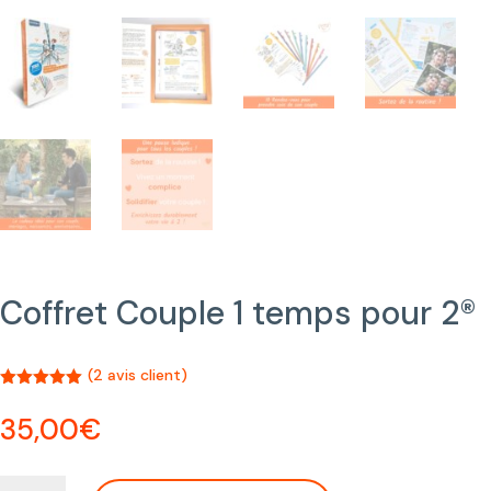
Coffret Couple 1 temps pour 2®
(
2
avis client)
Noté
5.00
sur 5
35,00
€
basé sur
notations
client
quantité