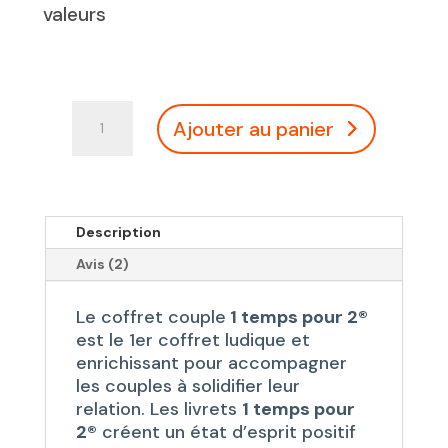
valeurs
quantité
Ajouter au panier
de
Coffret
Couple
1
temps
Description
pour
Avis (2)
2®
Le coffret couple
1 temps pour 2®
est le 1er coffret ludique et
enrichissant pour accompagner
les couples à solidifier leur
relation. Les livrets
1 temps pour
2®
créent un état d’esprit positif