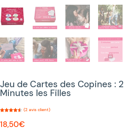
Jeu de Cartes des Copines : 2
Minutes les Filles
(
2
avis client)
Noté
4.50
sur 5
18,50
€
basé sur
notations