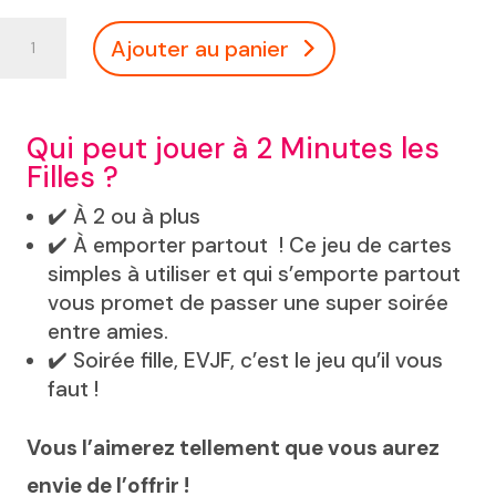
client
quantité
Ajouter au panier
de
Jeu
de
Cartes
Qui peut jouer à 2 Minutes les
des
Filles ?
Copines
:
✔️ À 2 ou à plus
2
✔️ À emporter partout ! Ce jeu de cartes
Minutes
simples à utiliser et qui s’emporte partout
les
vous promet de passer une super soirée
Filles
entre amies.
✔️ Soirée fille, EVJF, c’est le jeu qu’il vous
faut !
Vous l’aimerez tellement que vous aurez
envie de l’offrir !