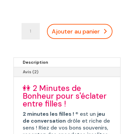
quantité
Ajouter au panier
de
Jeu
de
Cartes
des
Description
Copines
Avis (2)
:
2
👭 2 Minutes de
Minutes
Bonheur pour s'éclater
les
entre filles !
Filles
2 minutes les filles ! ®
est un
jeu
de conversation
drôle et riche de
sens ! Riez de vos bons souvenirs,