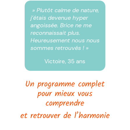
» Plutôt calme de nature,
j’étais devenue hyper
angoissée. Brice ne me
reconnaissait plus.
Heureusement nous nous
sommes retrouvés ! »
Victoire, 35 ans
Un programme complet
pour mieux vous
comprendre
et retrouver de l’harmonie