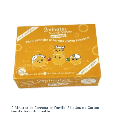
prix
prix
initial
actuel
était :
est :
74,00€.
67,00€.
2 Minutes de Bonheur en Famille !® Le Jeu de Cartes
Familial Incontournable