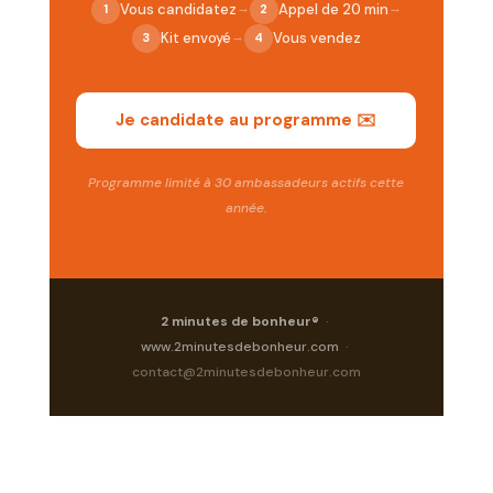
→
→
Vous candidatez
Appel de 20 min
1
2
→
Kit envoyé
Vous vendez
3
4
Je candidate au programme ✉️
Programme limité à 30 ambassadeurs actifs cette
année.
2 minutes de bonheur®
·
www.2minutesdebonheur.com
·
contact@2minutesdebonheur.com