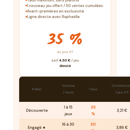
Taux maximum, sans plafond
1 nouveau jeu offert / 50 ventes cumulées
Avant-premières en exclusivité
Ligne directe avec Raphaëlle
35 %
du prix HT
soit
4,50 €
/ jeu
illimité
Volume
Commissi
Palier
Taux
/ mois
/ jeu HT
1 à 15
25
Découverte
3,21 €
jeux
%
16 à 30
30
Engagé ★
3,86 €