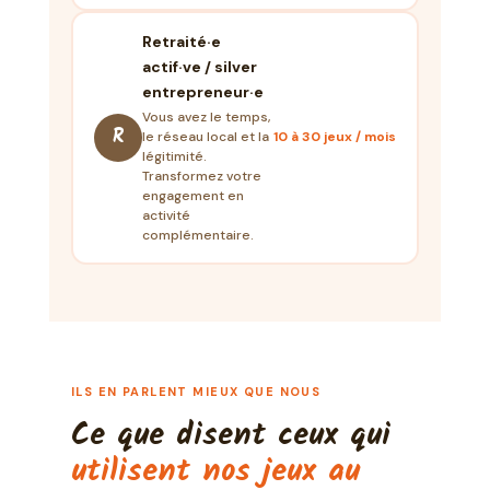
Retraité·e
actif·ve / silver
entrepreneur·e
Vous avez le temps,
R
le réseau local et la
10 à 30 jeux / mois
légitimité.
Transformez votre
engagement en
activité
complémentaire.
ILS EN PARLENT MIEUX QUE NOUS
Ce que disent ceux qui
utilisent nos jeux au