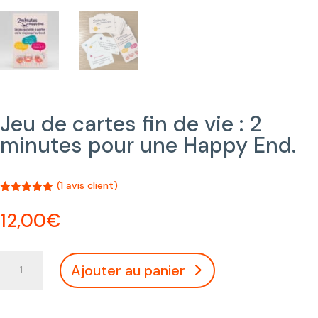
Jeu de cartes fin de vie : 2
minutes pour une Happy End.
(
1
avis client)
Noté
5.00
sur 5
12,00
€
basé sur
notation
client
quantité
Ajouter au panier
de
Jeu
de