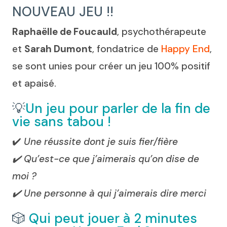
cartes
NOUVEAU JEU !!
fin
de
Raphaëlle de Foucauld
, psychothérapeute
vie
et
Sarah Dumont
, fondatrice de
Happy End
,
:
2
se sont unies pour créer un jeu 100% positif
minutes
et apaisé.
pour
une
💡
Un jeu pour parler de la fin de
Happy
vie sans tabou !
End.
✔️
Une réussite dont je suis fier/fière
✔️ Qu’est-ce que j’aimerais qu’on dise de
moi ?
✔️ Une personne à qui j’aimerais dire merci
🎲
Qui peut jouer à 2 minutes