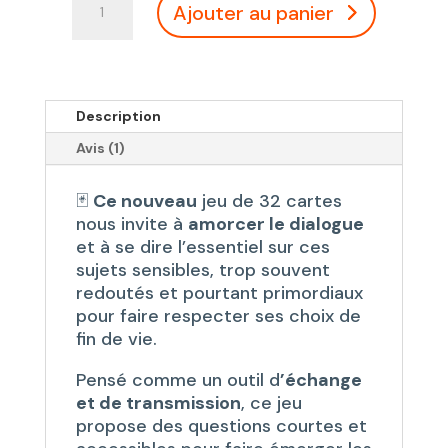
Ajouter au panier
de
Jeu
de
cartes
fin
Description
de
Avis (1)
vie
:
🃏
Ce nouveau
jeu de 32 cartes
2
nous invite à
amorcer le dialogue
minutes
et à se dire l’essentiel sur ces
pour
sujets sensibles, trop souvent
une
redoutés et pourtant primordiaux
Happy
pour faire respecter ses choix de
End.
fin de vie.
Pensé comme un outil d
’échange
et de transmission
, ce jeu
propose des questions courtes et