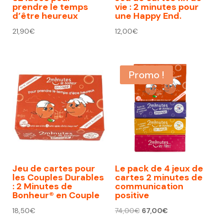
prendre le temps
vie : 2 minutes pour
d’être heureux
une Happy End.
21,90
€
12,00
€
Promo !
Jeu de cartes pour
Le pack de 4 jeux de
les Couples Durables
cartes 2 minutes de
: 2 Minutes de
communication
Bonheur® en Couple
positive
Le
Le
18,50
€
74,00
€
67,00
€