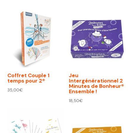
prix
prix
initial
actuel
était :
est :
74,00€.
67,00€.
Coffret Couple 1
Jeu
temps pour 2®
Intergénérationnel 2
Minutes de Bonheur®
35,00
€
Ensemble !
18,50
€