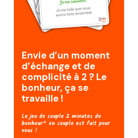
Envie d’un moment
d’échange et de
complicité à 2 ? Le
bonheur, ça se
travaille !
Le jeu de couple 2 minutes de
bonheur® en couple est fait pour
vous !