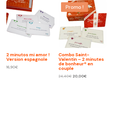
Promo !
2 minutos mi amor !
Combo Saint-
Version espagnole
Valentin – 2 minutes
de bonheur® en
16,90
€
couple
Le
Le
24,40
€
20,00
€
prix
prix
initial
actuel
était :
est :
24,40€.
20,00€.