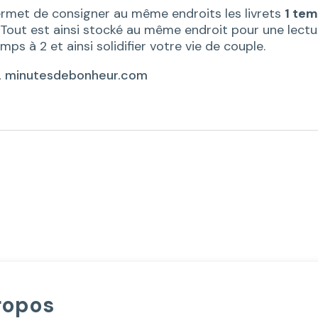
de
ermet de consigner au même endroits les livrets
1 te
1
 Tout est ainsi stocké au même endroit pour une lectur
temps
s à 2 et ainsi solidifier votre vie de couple.
pour
 2 minutesdebonheur.com
2
ropos