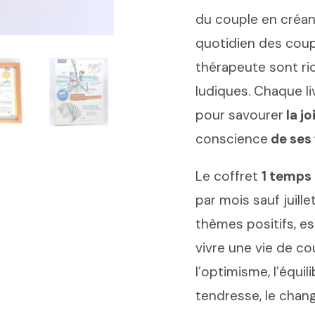
du couple en créant
quotidien des coup
thérapeute sont ri
ludiques.
Chaque li
pour savourer
la jo
conscience
de ses 
Le coffret
1 temps
par mois sauf juill
thèmes positifs, es
vivre une vie de 
l’optimisme, l’équilib
tendresse, le cha