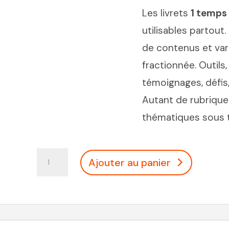
Les livrets
1 temps
utilisables partou
de contenus et var
fractionnée. Outils,
témoignages, défis
Autant de rubriques
thématiques sous t
quantité
Ajouter au panier
de
Coffret
pour
mettre
les
livrets