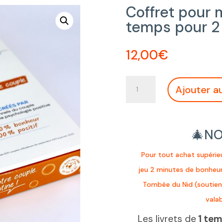
Coffret pour m
temps pour 2
12,00
€
quantité
Ajouter a
de
Coffret
pour
mettre
🎄NO
les
livrets
Pour tout achat supérie
de
jeu 2 minutes de bonheur
1
temps
Tombée du Nid
(soutien
pour
vala
2
Les livrets de
1 tem