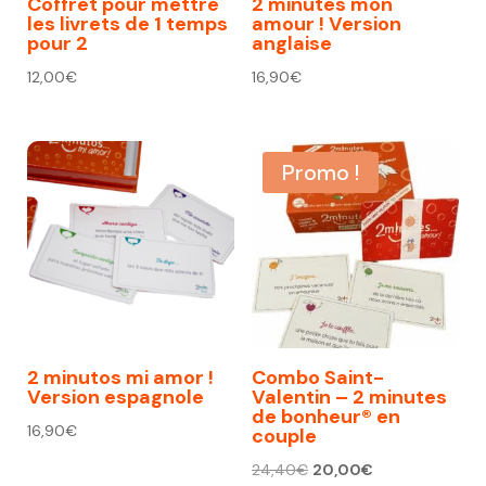
Coffret pour mettre
2 minutes mon
les livrets de 1 temps
amour ! Version
pour 2
anglaise
12,00
€
16,90
€
Promo !
2 minutos mi amor !
Combo Saint-
Version espagnole
Valentin – 2 minutes
de bonheur® en
16,90
€
couple
Le
Le
24,40
€
20,00
€