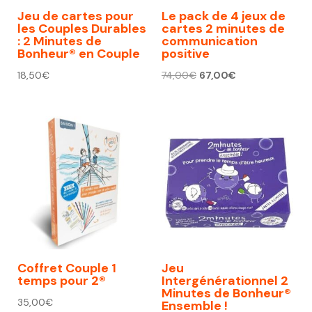
Jeu de cartes pour
Le pack de 4 jeux de
les Couples Durables
cartes 2 minutes de
: 2 Minutes de
communication
Bonheur® en Couple
positive
Le
Le
18,50
€
74,00
€
67,00
€
prix
prix
initial
actuel
était :
est :
74,00€.
67,00€.
Coffret Couple 1
Jeu
temps pour 2®
Intergénérationnel 2
Minutes de Bonheur®
35,00
€
Ensemble !