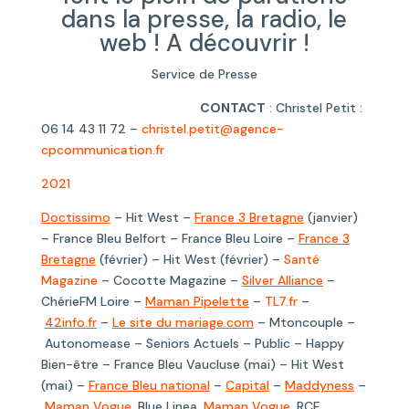
dans la presse, la radio, le
web ! A découvrir !
Service de Presse
CONTACT
: Christel Petit :
06 14 43 11 72 –
christel.petit@agence-
cpcommunication.fr
2021
Doctissimo
– Hit West –
France 3 Bretagne
(janvier)
– France Bleu Belfort – France Bleu Loire –
France 3
Bretagne
(février) – Hit West (février) –
Santé
Magazine
– Cocotte Magazine –
Silver Alliance
–
ChérieFM Loire –
Maman Pipelette
–
TL7.fr
–
42info.fr
–
Le site du mariage.com
– Mtoncouple –
Autonomease – Seniors Actuels – Public – Happy
Bien-être – France Bleu Vaucluse (mai) – Hit West
(mai) –
France Bleu national
–
Capital
–
Maddyness
–
Maman Vogue
, Blue Linea,
Maman Vogue
, RCF,