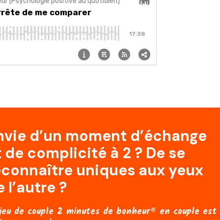
nvie d’un moment d’échange
t de complicité à 2 ? De se
econnaître uniques aux yeux
 l’autre ?
jeu de couple 2 minutes de bonheur® en couple est