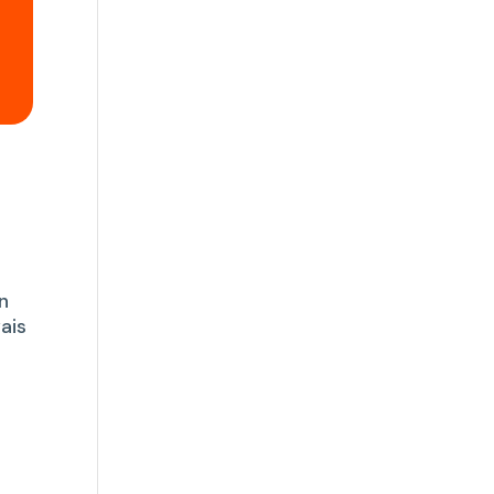
n
ais