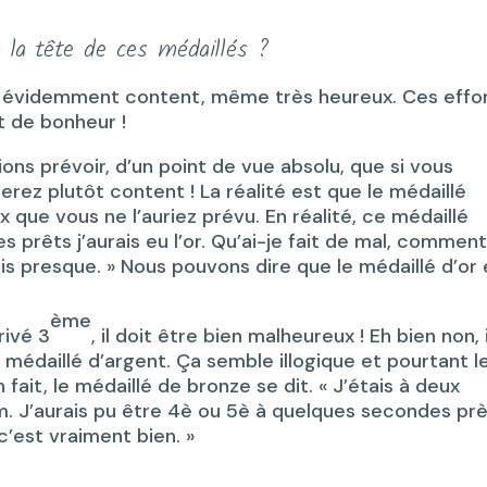
 la tête de ces médaillés ?
est évidemment content, même très heureux. Ces effo
 de bonheur !
ions prévoir, d’un point de vue absolu, que si vous
rez plutôt content ! La réalité est que le médaillé
que vous ne l’auriez prévu. En réalité, ce médaillé
s prêts j’aurais eu l’or. Qu’ai-je fait de mal, commen
tais presque. » Nous pouvons dire que le médaillé d’or 
ème
rivé 3
, il doit être bien malheureux ! Eh bien non, i
médaillé d’argent. Ça semble illogique et pourtant l
fait, le médaillé de bronze se dit. « J’étais à deux
um. J’aurais pu être 4è ou 5è à quelques secondes prè
’est vraiment bien. »