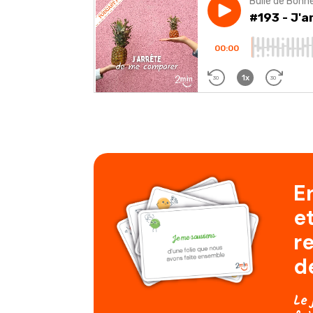
E
e
r
de
Le 