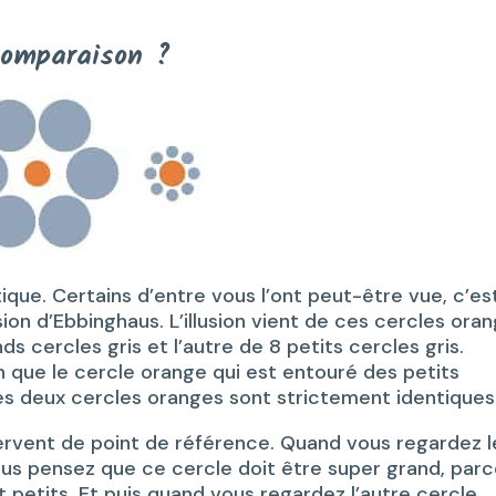
comparaison ?
tique. Certains d’entre vous l’ont peut-être vue, c’es
sion d’Ebbinghaus. L’illusion vient de ces cercles ora
s cercles gris et l’autre de 8 petits cercles gris.
 que le cercle orange qui est entouré des petits
 les deux cercles oranges sont strictement identiques
 servent de point de référence. Quand vous regardez l
ous pensez que ce cercle doit être super grand, par
 petits. Et puis quand vous regardez l’autre cercle