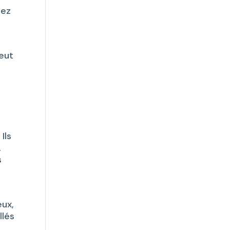
rez
eut
Ils
.
s
eux,
llés