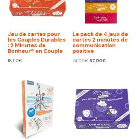
Jeu de cartes pour
Le pack de 4 jeux de
les Couples Durables
cartes 2 minutes de
: 2 Minutes de
communication
Bonheur® en Couple
positive
Le
Le
18,50
€
74,00
€
67,00
€
prix
prix
initial
actuel
était :
est :
74,00€.
67,00€.