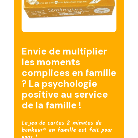
Envie de multiplier
les moments
complices en famille
? La psychologie
positive au service
de la famille !
Le jeu de cartes 2 minutes de
bonheur® en famille est fait pour
vous !