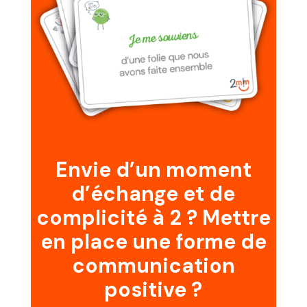
Envie d’un moment
d’échange et de
complicité à 2 ? Mettre
en place une forme de
communication
positive ?