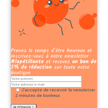
Prenez le temps d’être heureux et
inscrivez-vous à notre newsletter
#lapétillante
et recevez
un bon de
5% de réduction
sur toute notre
boutique
J'accepte de recevoir la newsletter
2 minutes de bonheur.