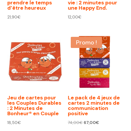
prendre le temps
vie : 2 minutes pour
d’être heureux
une Happy End.
21,90
€
12,00
€
Promo !
Jeu de cartes pour
Le pack de 4 jeux de
les Couples Durables
cartes 2 minutes de
: 2 Minutes de
communication
Bonheur® en Couple
positive
Le
Le
18,50
€
74,00
€
67,00
€
prix
prix