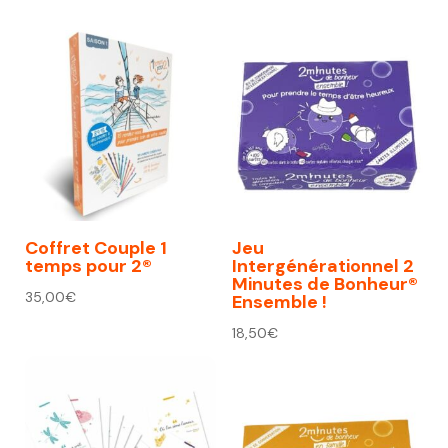
initial
actuel
était :
est :
74,00€.
67,00€.
Coffret Couple 1
Jeu
temps pour 2®
Intergénérationnel 2
Minutes de Bonheur®
35,00
€
Ensemble !
18,50
€