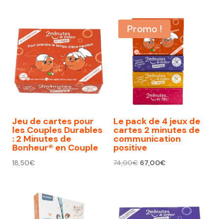
Promo !
Jeu de cartes pour
Le pack de 4 jeux de
les Couples Durables
cartes 2 minutes de
: 2 Minutes de
communication
Bonheur® en Couple
positive
Le
Le
18,50
€
74,00
€
67,00
€
prix
prix
initial
actuel
était :
est :
74,00€.
67,00€.