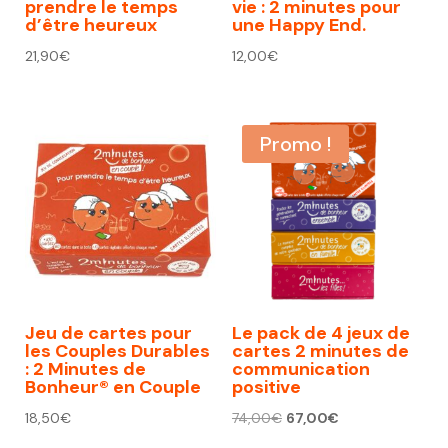
prendre le temps
vie : 2 minutes pour
d’être heureux
une Happy End.
21,90
€
12,00
€
Promo !
Jeu de cartes pour
Le pack de 4 jeux de
les Couples Durables
cartes 2 minutes de
: 2 Minutes de
communication
Bonheur® en Couple
positive
Le
Le
18,50
€
74,00
€
67,00
€
prix
prix