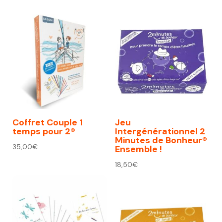
initial
actuel
était :
est :
74,00€.
67,00€.
Coffret Couple 1
Jeu
temps pour 2®
Intergénérationnel 2
Minutes de Bonheur®
35,00
€
Ensemble !
18,50
€