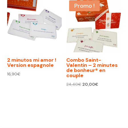
Promo !
2 minutos mi amor !
Combo Saint-
Version espagnole
Valentin – 2 minutes
de bonheur® en
16,90
€
couple
Le
Le
24,40
€
20,00
€
prix
prix
initial
actuel
était :
est :
24,40€.
20,00€.