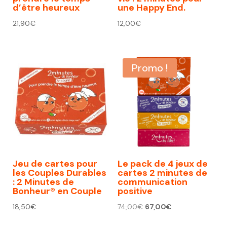
d’être heureux
une Happy End.
21,90
€
12,00
€
Promo !
Jeu de cartes pour
Le pack de 4 jeux de
les Couples Durables
cartes 2 minutes de
: 2 Minutes de
communication
Bonheur® en Couple
positive
Le
Le
18,50
€
74,00
€
67,00
€
prix
prix