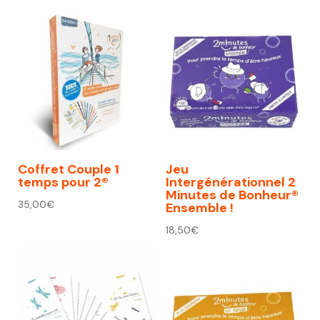
initial
actuel
était :
est :
74,00€.
67,00€.
Coffret Couple 1
Jeu
temps pour 2®
Intergénérationnel 2
Minutes de Bonheur®
35,00
€
Ensemble !
18,50
€