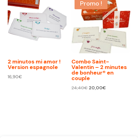
Promo !
2 minutos mi amor !
Combo Saint-
Version espagnole
Valentin – 2 minutes
de bonheur® en
16,90
€
couple
Le
Le
24,40
€
20,00
€
prix
prix
initial
actuel
était :
est :
24,40€.
20,00€.