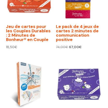
Jeu de cartes pour
Le pack de 4 jeux de
les Couples Durables
cartes 2 minutes de
: 2 Minutes de
communication
Bonheur® en Couple
positive
Le
Le
18,50
€
74,00
€
67,00
€
prix
prix
initial
actuel
était :
est :
74,00€.
67,00€.