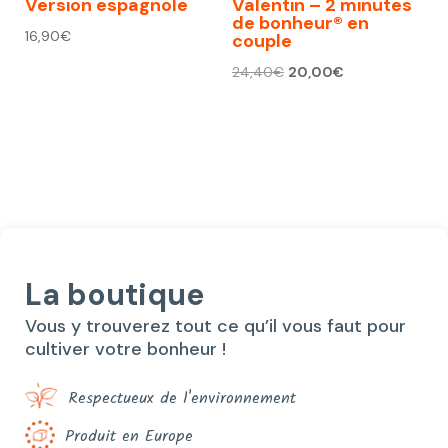
Version espagnole
Valentin – 2 minutes
de bonheur® en
16,90
€
couple
Le
Le
24,40
€
20,00
€
prix
prix
initial
actuel
était :
est :
24,40€.
20,00€.
La boutique
Vous y trouverez tout ce qu’il vous faut pour
cultiver votre bonheur !
Respectueux de l'environnement
Produit en Europe