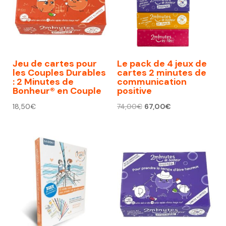
Jeu de cartes pour
Le pack de 4 jeux de
les Couples Durables
cartes 2 minutes de
: 2 Minutes de
communication
Bonheur® en Couple
positive
Le
Le
18,50
€
74,00
€
67,00
€
prix
prix
initial
actuel
était :
est :
74,00€.
67,00€.