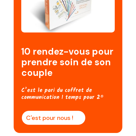
10 rendez-vous pour
prendre soin de son
couple
C’est le pari du coffret de
communication 1 temps pour 2®
C'est pour nous !