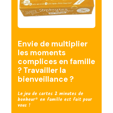
Envie de multiplier
les moments
complices en famille
? Travailler la
bienveillance ?
Le jeu de cartes 2 minutes de
bonheur® en famille est fait pour
vous !