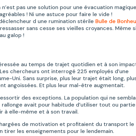
n n’est pas une solution pour une évacuation magiqu
réables ! Ni une astuce pour faire le vide !
e déclencheur d une rumination stérile
Bulle de Bonheu
a ressasser sans cesse ses vieilles croyances. Même s
au galop !
téressée au temps de trajet quotidien et à son impac
l. Les chercheurs ont interrogé 225 employés d’une
e-Uni. Sans surprise, plus leur trajet était long, plu
nt angoissées. Et plus leur mal-être augmentait.
ressortir des exceptions. La population qui ne sembla
 rallonge avait pour habitude d’utiliser tout ou parti
r à elle-même et à son travail.
chargées de motivation et profitaient du transport le
 en tirer les enseignements pour le lendemain.