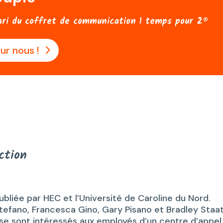
ari du coffret de communication 1 temps pour 2®
ur nous !
ction
ubliée par HEC et l’Université de Caroline du Nord.
tefano, Francesca Gino, Gary Pisano et Bradley Staa
e sont intéressés aux employés d’un centre d’appel