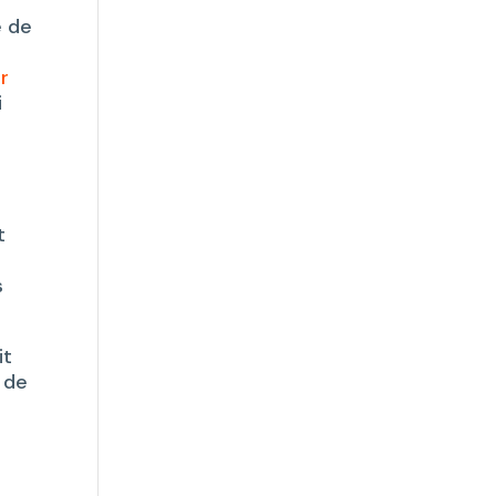
e de
r
i
t
s
it
e de