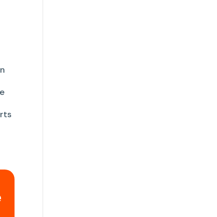
on
de
rts
e