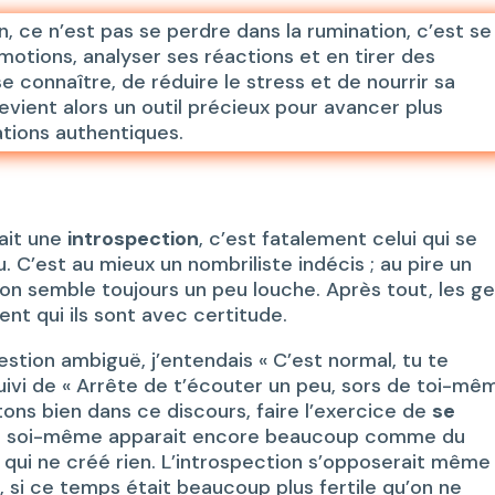
n, ce n’est pas se perdre dans la rumination, c’est se
otions, analyser ses réactions et en tirer des
connaître, de réduire le stress et de nourrir sa
evient alors un outil précieux pour avancer plus
ations authentiques.
fait une
introspection
, c’est fatalement celui qui se
u. C’est au mieux un nombriliste indécis ; au pire un
tion semble toujours un peu louche. Après tout, les g
nt qui ils sont avec certitude.
stion ambiguë, j’entendais « C’est normal, tu te
suivi de « Arrête de t’écouter un peu, sors de toi-mê
tons bien dans ce discours, faire l’exercice de
se
sur soi-même apparait encore beaucoup comme du
qui ne créé rien. L’introspection s’opposerait même
, si ce temps était beaucoup plus fertile qu’on ne