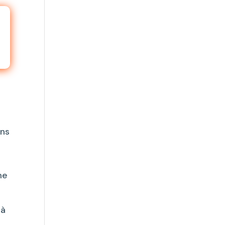
ens
me
 à