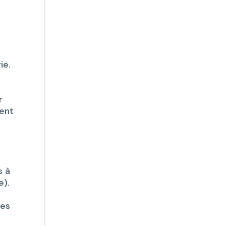
ie.
r
pent
s à
e).
les