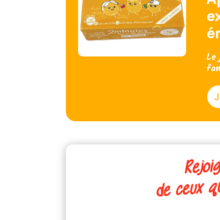
e
é
Le 
fam
J