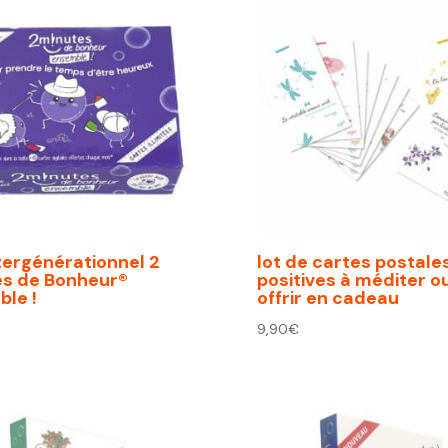
tergénérationnel 2
lot de cartes postale
es de Bonheur®
positives à méditer o
le !
offrir en cadeau
9,90
€