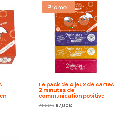
Promo !
s
Le pack de 4 jeux de cartes
2 minutes de
 en
communication positive
Le
Le
74,00
€
67,00
€
prix
prix
initial
actuel
était :
est :
74,00€.
67,00€.