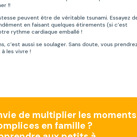
er !!
 tristesse peuvent être de véritable tsunami. Essayez d
ndément en faisant quelques étirements (si c’est
otre rythme cardiaque emballé !
s, c’est aussi se soulager. Sans doute, vous prendre
 les vivre !
nvie de multiplier les moments
omplices en famille ?
pprendre aux petits à