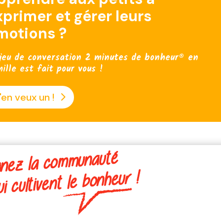
xprimer et gérer leurs
motions ?
jeu de conversation 2 minutes de bonheur® en
ille est fait pour vous !
'en veux un !