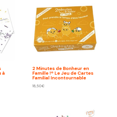
s
2 Minutes de Bonheur en
u à
Famille !® Le Jeu de Cartes
Familial Incontournable
18,50
€