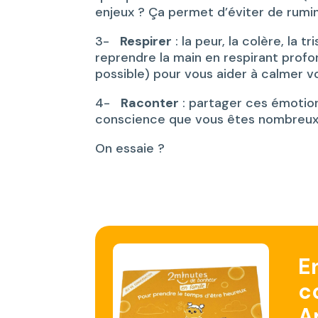
enjeux ? Ça permet d’éviter de rumin
3-
Respirer
: la peur, la colère, la
reprendre la main en respirant profo
possible) pour vous aider à calmer v
4-
Raconter
: partager ces émotion
conscience que vous êtes nombreux à
On essaie ?
E
c
A