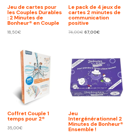
Jeu de cartes pour
Le pack de 4 jeux de
les Couples Durables
cartes 2 minutes de
: 2 Minutes de
communication
Bonheur® en Couple
positive
Le
Le
18,50
€
74,00
€
67,00
€
prix
prix
initial
actuel
était :
est :
74,00€.
67,00€.
Coffret Couple 1
Jeu
temps pour 2®
Intergénérationnel 2
Minutes de Bonheur®
35,00
€
Ensemble !