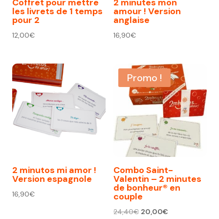
Coffret pour mettre
2 minutes mon
les livrets de 1 temps
amour ! Version
pour 2
anglaise
12,00
€
16,90
€
Promo !
2 minutos mi amor !
Combo Saint-
Version espagnole
Valentin – 2 minutes
de bonheur® en
16,90
€
couple
Le
Le
24,40
€
20,00
€