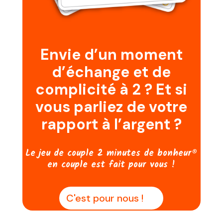
Envie d’un moment
d’échange et de
complicité à 2 ? Et si
vous parliez de votre
rapport à l’argent ?
Le jeu de couple 2 minutes de bonheur®
en couple est fait pour vous !
C'est pour nous !