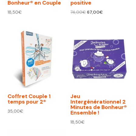
Bonheur® en Couple
positive
Le
Le
18,50
€
74,00
€
67,00
€
prix
prix
initial
actuel
était :
est :
74,00€.
67,00€.
Coffret Couple 1
Jeu
temps pour 2®
Intergénérationnel 2
Minutes de Bonheur®
35,00
€
Ensemble !
18,50
€