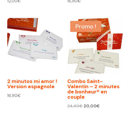
12,00
€
16,90
€
Promo !
2 minutos mi amor !
Combo Saint-
Version espagnole
Valentin – 2 minutes
de bonheur® en
16,90
€
couple
Le
Le
24,40
€
20,00
€
prix
prix
initial
actuel
était :
est :