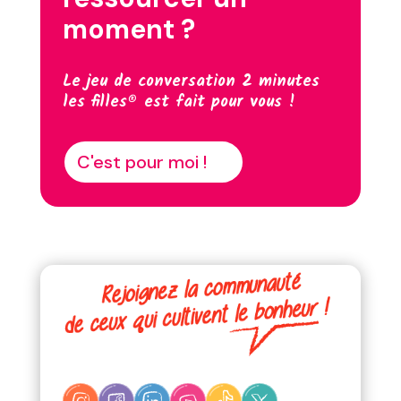
moment ?
Le jeu de conversation 2 minutes
les filles® est fait pour vous !
C'est pour moi !