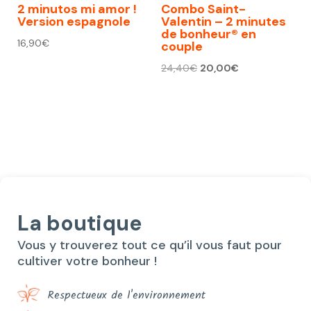
2 minutos mi amor !
Combo Saint-
Version espagnole
Valentin – 2 minutes
de bonheur® en
16,90
€
couple
Le
Le
24,40
€
20,00
€
prix
prix
initial
actuel
était :
est :
24,40€.
20,00€.
La boutique
Vous y trouverez tout ce qu’il vous faut pour
cultiver votre bonheur !
Respectueux de l'environnement