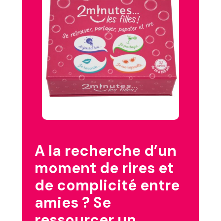
A la recherche d’un
moment de rires et
de complicité entre
amies ? Se
ressourcer un