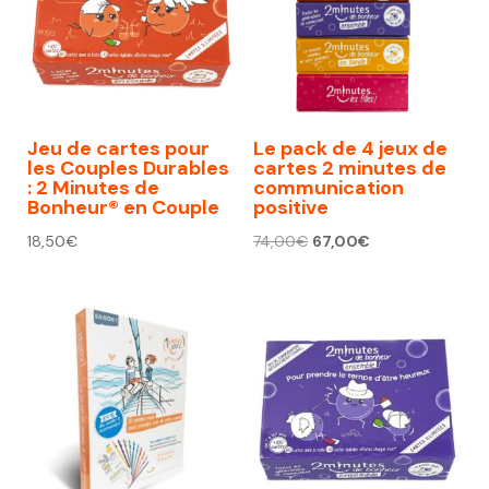
Jeu de cartes pour
Le pack de 4 jeux de
les Couples Durables
cartes 2 minutes de
: 2 Minutes de
communication
Bonheur® en Couple
positive
Le
Le
18,50
€
74,00
€
67,00
€
prix
prix
initial
actuel
était :
est :
74,00€.
67,00€.