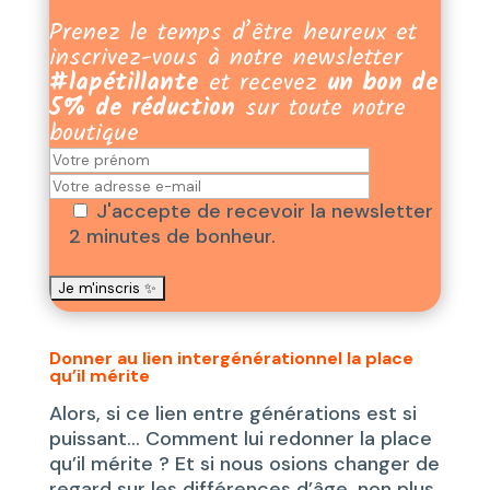
Prenez le temps d’être heureux et
inscrivez-vous à notre newsletter
#lapétillante
et recevez
un bon de
5% de réduction
sur toute notre
boutique
J'accepte de recevoir la newsletter
2 minutes de bonheur.
Donner au lien intergénérationnel la place
qu’il mérite
Alors, si ce lien entre générations est si
puissant… Comment lui redonner la place
qu’il mérite ? Et si nous osions changer de
regard sur les différences d’âge, non plus