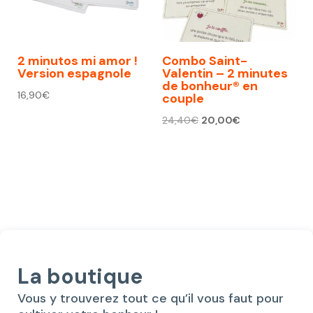
2 minutos mi amor !
Combo Saint-
Version espagnole
Valentin – 2 minutes
de bonheur® en
16,90
€
couple
Le
Le
24,40
€
20,00
€
prix
prix
initial
actuel
était :
est :
24,40€.
20,00€.
La boutique
Vous y trouverez tout ce qu’il vous faut pour