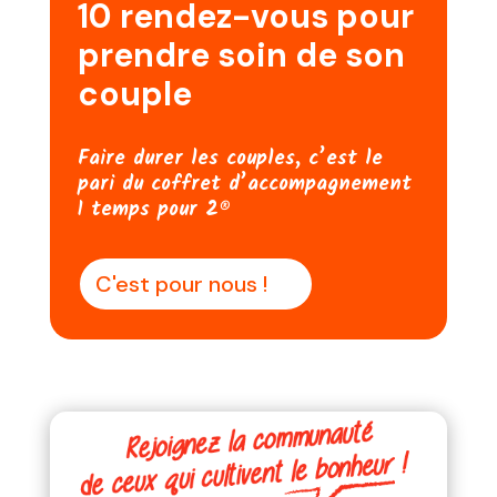
10 rendez-vous pour
prendre soin de son
couple
Faire durer les couples, c’est le
pari du coffret d’accompagnement
1 temps pour 2®
C'est pour nous !