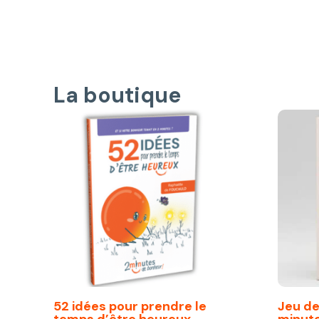
La boutique
52 idées pour prendre le
Jeu de 
temps d’être heureux
minut