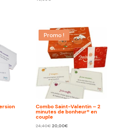
Promo !
ersion
Combo Saint-Valentin – 2
minutes de bonheur® en
couple
Le
Le
24,40
€
20,00
€