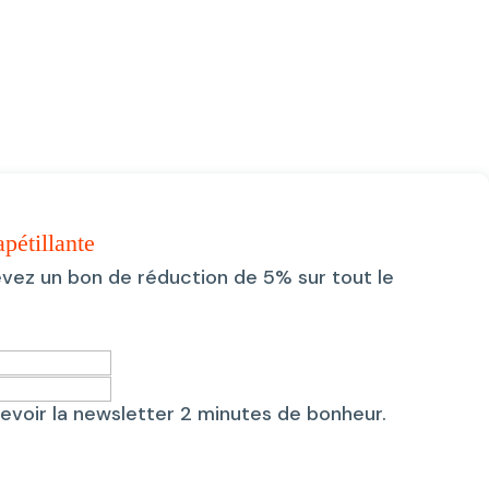
prix
prix
initial
actuel
était :
est :
24,40€.
20,00€.
apétillante
evez un bon de réduction de 5% sur tout le
evoir la newsletter 2 minutes de bonheur.