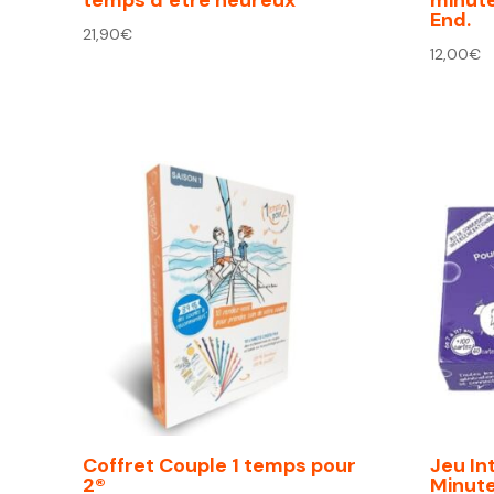
End.
21,90
€
12,00
€
Coffret Couple 1 temps pour
Jeu In
2®
Minut