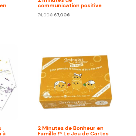
 en
communication positive
Le
Le
74,00
€
67,00
€
prix
prix
initial
actuel
était :
est :
74,00€.
67,00€.
s
2 Minutes de Bonheur en
u à
Famille !® Le Jeu de Cartes