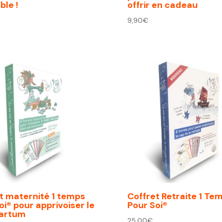
le !
offrir en cadeau
9,90
€
t maternité 1 temps
Coffret Retraite 1 Te
oi® pour apprivoiser le
Pour Soi®
partum
25,00
€