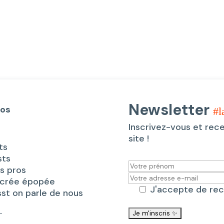
Newsletter
pos
#l
Inscrivez-vous et rec
site !
ts
sts
es pros
acrée épopée
J'accepte de rec
sst on parle de nous