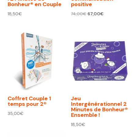
Bonheur® en Couple
positive
Le
Le
18,50
€
74,00
€
67,00
€
prix
prix
initial
actuel
était :
est :
74,00€.
67,00€.
Coffret Couple 1
Jeu
temps pour 2®
Intergénérationnel 2
Minutes de Bonheur®
35,00
€
Ensemble !
18,50
€