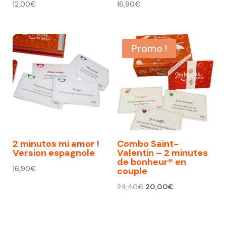
12,00
€
16,90
€
Promo !
2 minutos mi amor !
Combo Saint-
Version espagnole
Valentin – 2 minutes
de bonheur® en
16,90
€
couple
Le
Le
24,40
€
20,00
€
prix
prix
initial
actuel
était :
est :