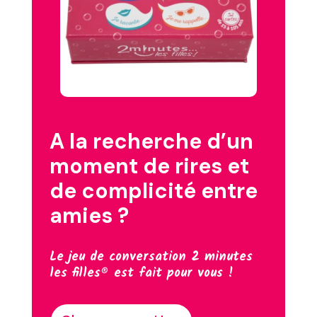
A la recherche d’un
moment de rires et
de complicité entre
amies ?
Le jeu de conversation 2 minutes
les filles® est fait pour vous !