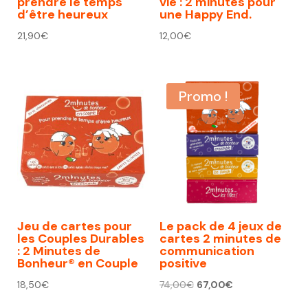
prendre le temps
vie : 2 minutes pour
d’être heureux
une Happy End.
21,90
€
12,00
€
Promo !
Jeu de cartes pour
Le pack de 4 jeux de
les Couples Durables
cartes 2 minutes de
: 2 Minutes de
communication
Bonheur® en Couple
positive
Le
Le
18,50
€
74,00
€
67,00
€
prix
prix