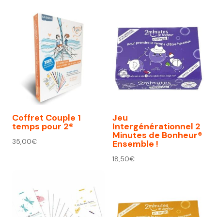
initial
actuel
était :
est :
74,00€.
67,00€.
Coffret Couple 1
Jeu
temps pour 2®
Intergénérationnel 2
Minutes de Bonheur®
35,00
€
Ensemble !
18,50
€