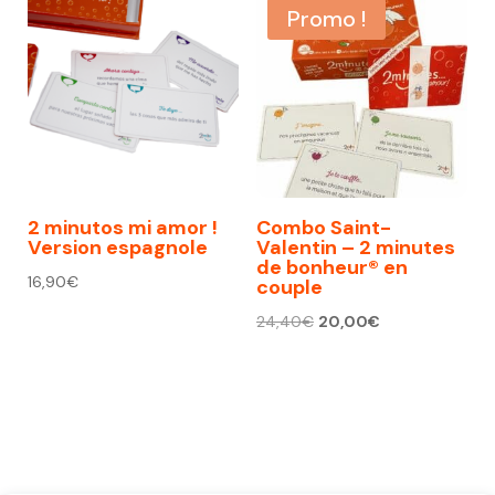
Promo !
2 minutos mi amor !
Combo Saint-
Version espagnole
Valentin – 2 minutes
de bonheur® en
16,90
€
couple
Le
Le
24,40
€
20,00
€
prix
prix
initial
actuel
était :
est :
24,40€.
20,00€.