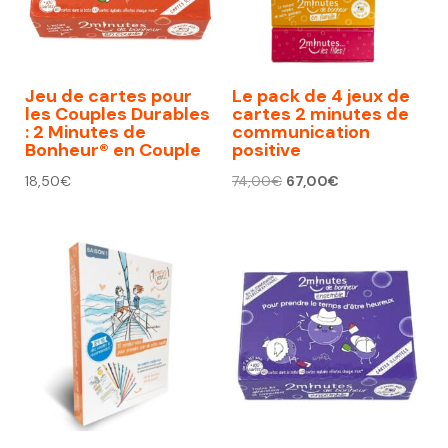
Jeu de cartes pour
Le pack de 4 jeux de
les Couples Durables
cartes 2 minutes de
: 2 Minutes de
communication
Bonheur® en Couple
positive
Le
Le
18,50
€
74,00
€
67,00
€
prix
prix
initial
actuel
était :
est :
74,00€.
67,00€.