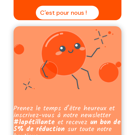
C'est pour nous !
Prenez le temps d’être heureux et
inscrivez-vous à notre newsletter
#lapétillante
et recevez
un bon de
5% de réduction
sur toute notre