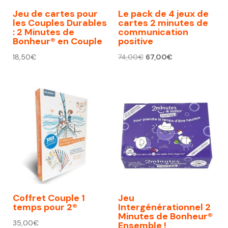
Jeu de cartes pour
Le pack de 4 jeux de
les Couples Durables
cartes 2 minutes de
: 2 Minutes de
communication
Bonheur® en Couple
positive
Le
Le
18,50
€
74,00
€
67,00
€
prix
prix
initial
actuel
était :
est :
74,00€.
67,00€.
Coffret Couple 1
Jeu
temps pour 2®
Intergénérationnel 2
Minutes de Bonheur®
35,00
€
Ensemble !