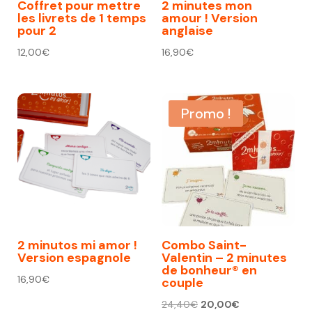
Coffret pour mettre
2 minutes mon
les livrets de 1 temps
amour ! Version
pour 2
anglaise
12,00
€
16,90
€
Promo !
2 minutos mi amor !
Combo Saint-
Version espagnole
Valentin – 2 minutes
de bonheur® en
16,90
€
couple
Le
Le
24,40
€
20,00
€