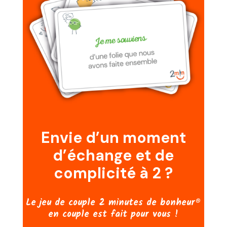
Envie d’un moment
d’échange et de
complicité à 2 ?
Le jeu de couple 2 minutes de bonheur®
en couple est fait pour vous !