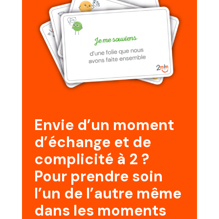
Envie d’un moment
d’échange et de
complicité à 2 ?
Pour prendre soin
l’un de l’autre même
dans les moments