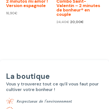
2 minutos mi amor !
Combo Saint-
Version espagnole
Valentin – 2 minutes
de bonheur® en
16,90
€
couple
Le
Le
24,40
€
20,00
€
prix
prix
initial
actuel
était :
est :
24,40€.
20,00€.
La boutique
Vous y trouverez tout ce qu’il vous faut pour
cultiver votre bonheur !
Respectueux de l'environnement