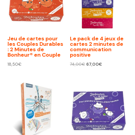
Jeu de cartes pour
Le pack de 4 jeux de
les Couples Durables
cartes 2 minutes de
: 2 Minutes de
communication
Bonheur® en Couple
positive
Le
Le
18,50
€
74,00
€
67,00
€
prix
prix
initial
actuel
était :
est :
74,00€.
67,00€.