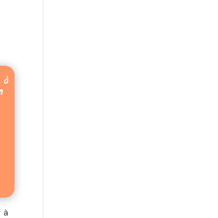
 à
n
r à