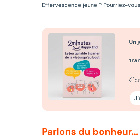
Effervescence jeune ? Pourriez-vous 
Un j
tran
C’es
J'
Parlons du bonheur…