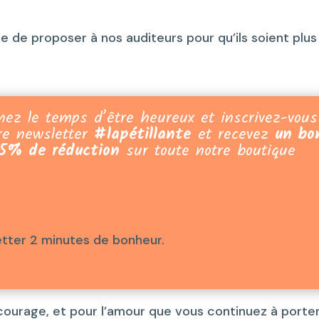
e de proposer à nos auditeurs pour qu’ils soient plus
nez le temps d’être heureux et inscrivez-vous
re newsletter
#lapétillante
et recevez
un bo
5% de réduction
sur toute notre boutique
etter 2 minutes de bonheur.
courage, et pour l’amour que vous continuez à porte