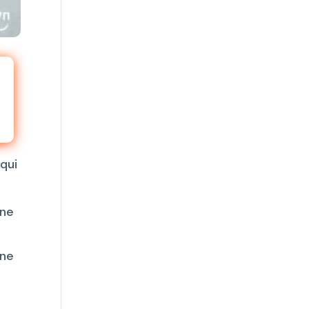
 qui
une
 ne