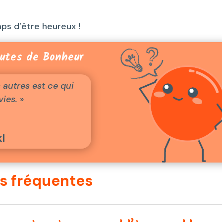
ps d’être heureux !
utes de Bonheur
 autres est ce qui
ies.
»
l
us fréquentes