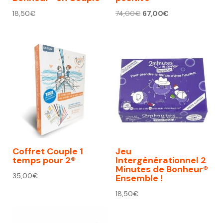
Le
Le
18,50
€
74,00
€
67,00
€
prix
prix
initial
actuel
était :
est :
74,00€.
67,00€.
Coffret Couple 1
Jeu
temps pour 2®
Intergénérationnel 2
Minutes de Bonheur®
35,00
€
Ensemble !
18,50
€