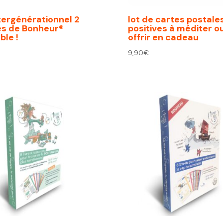
tergénérationnel 2
lot de cartes postale
es de Bonheur®
positives à méditer o
le !
offrir en cadeau
9,90
€