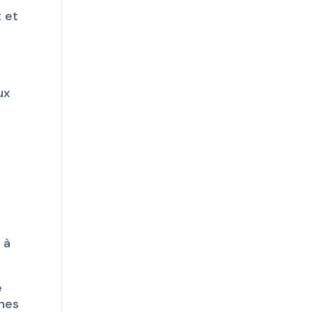
t et
ux
 à
e
ches