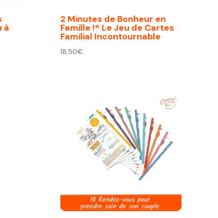
s
2 Minutes de Bonheur en
u à
Famille !® Le Jeu de Cartes
Familial Incontournable
18,50
€