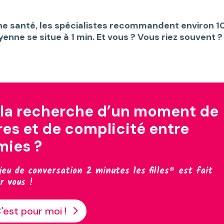
 santé, les spécialistes recommandent environ 1
enne se situe à 1 min. Et vous ? Vous riez souvent ?
 la recherche d’un moment de
ires et de complicité entre
mies ?
jeu de conversation 2 minutes les filles® est fait
r vous !
'est pour moi !