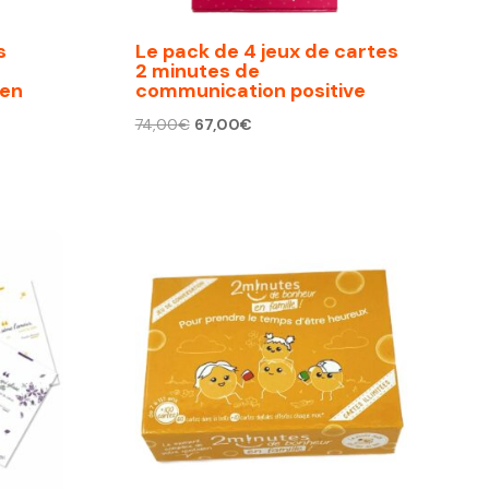
s
Le pack de 4 jeux de cartes
2 minutes de
 en
communication positive
Le
Le
74,00
€
67,00
€
prix
prix
initial
actuel
était :
est :
74,00€.
67,00€.