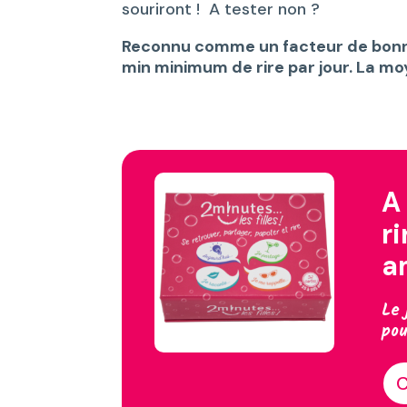
souriront ! A tester non ?
Reconnu comme un facteur de bonne
min minimum de rire par jour. La moy
A
r
a
Le 
pou
C