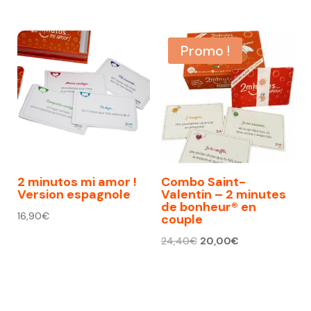
Promo !
2 minutos mi amor !
Combo Saint-
Version espagnole
Valentin – 2 minutes
de bonheur® en
16,90
€
couple
Le
Le
24,40
€
20,00
€
prix
prix
initial
actuel
était :
est :