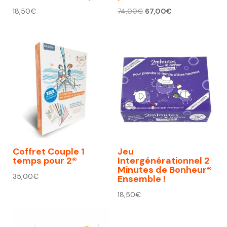
Le
Le
18,50
€
74,00
€
67,00
€
prix
prix
initial
actuel
était :
est :
74,00€.
67,00€.
Coffret Couple 1
Jeu
temps pour 2®
Intergénérationnel 2
Minutes de Bonheur®
35,00
€
Ensemble !
18,50
€