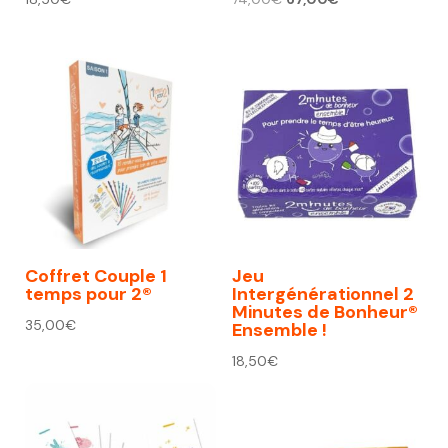
prix
prix
initial
actuel
était :
est :
74,00€.
67,00€.
Coffret Couple 1
Jeu
temps pour 2®
Intergénérationnel 2
Minutes de Bonheur®
35,00
€
Ensemble !
18,50
€