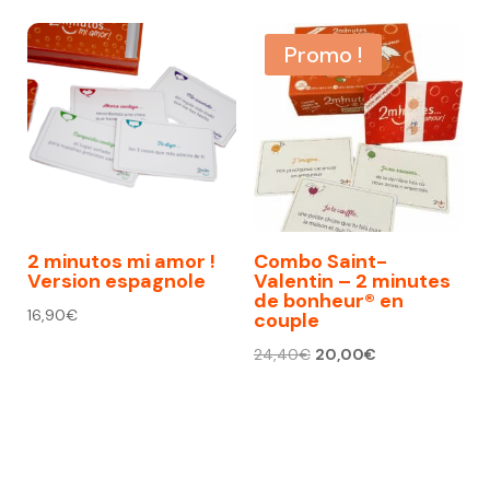
Promo !
2 minutos mi amor !
Combo Saint-
Version espagnole
Valentin – 2 minutes
de bonheur® en
16,90
€
couple
Le
Le
24,40
€
20,00
€
prix
prix
initial
actuel
était :
est :
24,40€.
20,00€.