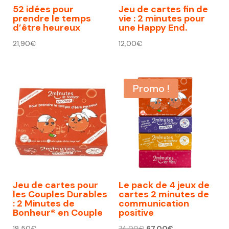
52 idées pour
Jeu de cartes fin de
prendre le temps
vie : 2 minutes pour
d’être heureux
une Happy End.
21,90
€
12,00
€
Promo !
Jeu de cartes pour
Le pack de 4 jeux de
les Couples Durables
cartes 2 minutes de
: 2 Minutes de
communication
Bonheur® en Couple
positive
Le
Le
18,50
€
74,00
€
67,00
€