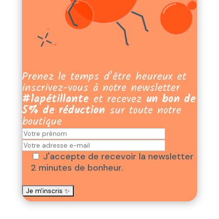
Prenez le temps d’être heureux et
inscrivez-vous à notre newsletter
#lapétillante
et recevez
un bon de
5% de réduction
sur toute notre
boutique
J'accepte de recevoir la newsletter
2 minutes de bonheur.