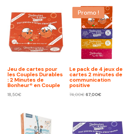
Promo !
Jeu de cartes pour
Le pack de 4 jeux de
les Couples Durables
cartes 2 minutes de
: 2 Minutes de
communication
Bonheur® en Couple
positive
Le
Le
18,50
€
74,00
€
67,00
€
prix
prix
initial
actuel
était :
est :
74,00€.
67,00€.