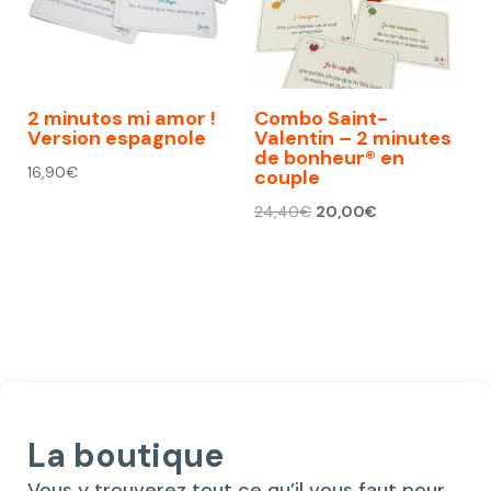
2 minutos mi amor !
Combo Saint-
Version espagnole
Valentin – 2 minutes
de bonheur® en
16,90
€
couple
Le
Le
24,40
€
20,00
€
prix
prix
initial
actuel
était :
est :
24,40€.
20,00€.
La boutique
Vous y trouverez tout ce qu’il vous faut pour