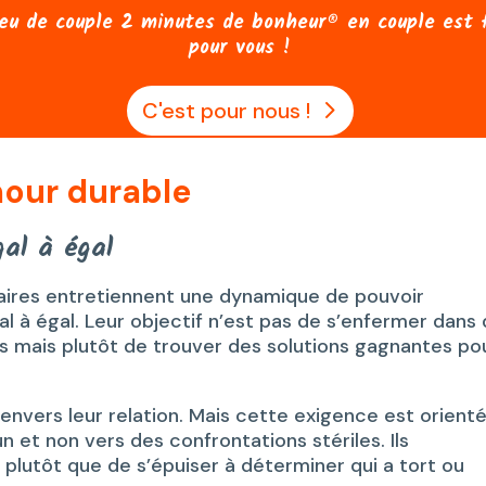
jeu de couple 2 minutes de bonheur® en couple est 
pour vous !
C'est pour nous !
mour durable
al à égal
naires entretiennent une dynamique de pouvoir
al à égal. Leur objectif n’est pas de s’enfermer dans
 mais plutôt de trouver des solutions gagnantes po
nvers leur relation. Mais cette exigence est orient
 et non vers des confrontations stériles. Ils
plutôt que de s’épuiser à déterminer qui a tort ou