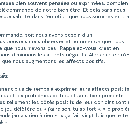
phrases bien souvent pensées ou exprimées, combien
télécommande de notre bien être. Et cela sans nous
responsabilité dans l’émotion que nous sommes en tra
commande, soit nous avons besoin d’un
us pouvons nous observer et nommer ce que nous
ce que nous n’avons pas ! Rappelez-vous, c’est en
nous diminuons les affects négatifs. Alors que ce n’e
s que nous augmentons les affects positifs.
sés
ssent plus de temps à exprimer leurs affects positifs
ences et les problèmes de boulot sont bien présents.
s tellement les côtés positifs de leur conjoint sont 
e jeu délétère du « j’ai raison, tu as tort », « le probl
ds jamais rien à rien », « ça fait vingt fois que je te
é ».