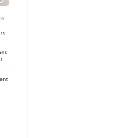
e
re
ars
mes
nt
rent