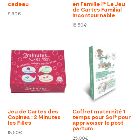
cadeau
en Famille !® Le Jeu
de Cartes Familial
9,90
€
Incontournable
18,50
€
Jeu de Cartes des
Coffret maternité 1
Copines : 2 Minutes
temps pour Soi® pour
les Filles
apprivoiser le post
partum
18,50
€
25,00
€