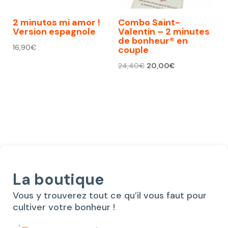
2 minutos mi amor !
Combo Saint-
Version espagnole
Valentin – 2 minutes
de bonheur® en
16,90
€
couple
Le
Le
24,40
€
20,00
€
prix
prix
initial
actuel
était :
est :
24,40€.
20,00€.
La boutique
Vous y trouverez tout ce qu’il vous faut pour
cultiver votre bonheur !