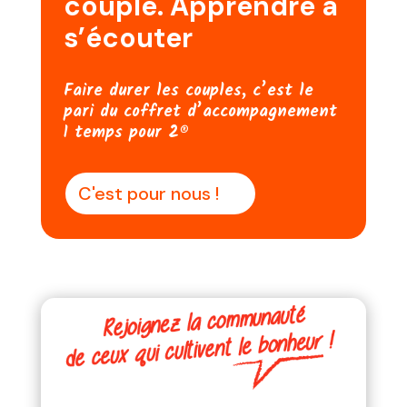
couple. Apprendre à
s’écouter
Faire durer les couples, c’est le
pari du coffret d’accompagnement
1 temps pour 2®
C'est pour nous !