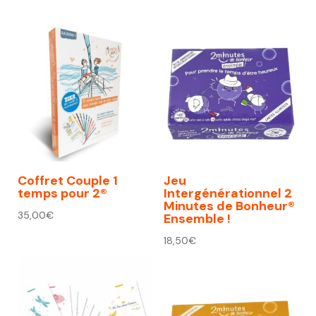
prix
prix
initial
actuel
était :
est :
74,00€.
67,00€.
Coffret Couple 1
Jeu
temps pour 2®
Intergénérationnel 2
Minutes de Bonheur®
35,00
€
Ensemble !
18,50
€