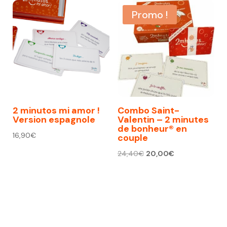
Promo !
2 minutos mi amor !
Combo Saint-
Version espagnole
Valentin – 2 minutes
de bonheur® en
16,90
€
couple
Le
Le
24,40
€
20,00
€
prix
prix
initial
actuel
était :
est :
24,40€.
20,00€.