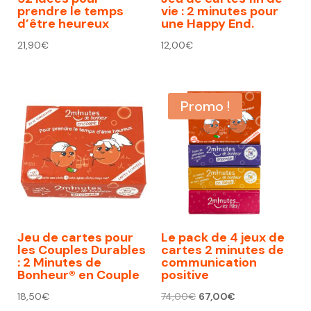
prendre le temps
vie : 2 minutes pour
d’être heureux
une Happy End.
21,90
€
12,00
€
Promo !
Jeu de cartes pour
Le pack de 4 jeux de
les Couples Durables
cartes 2 minutes de
: 2 Minutes de
communication
Bonheur® en Couple
positive
Le
Le
18,50
€
74,00
€
67,00
€