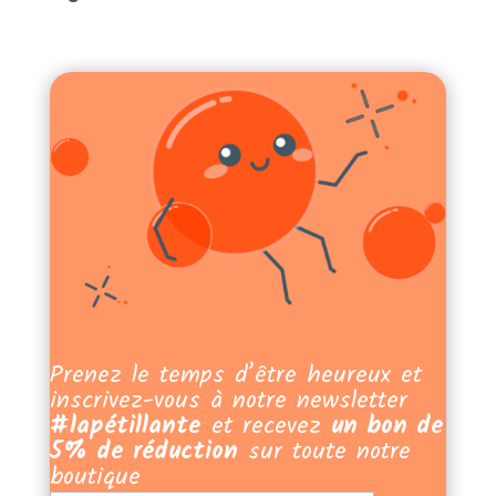
Prenez le temps d’être heureux et
inscrivez-vous à notre newsletter
#lapétillante
et recevez
un bon de
5% de réduction
sur toute notre
boutique