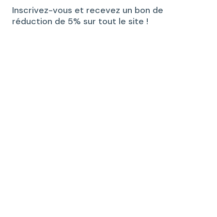
Inscrivez-vous et recevez un bon de
réduction de 5% sur tout le site !
J'accepte de recevoir la newsletter 2
minutes de bonheur.