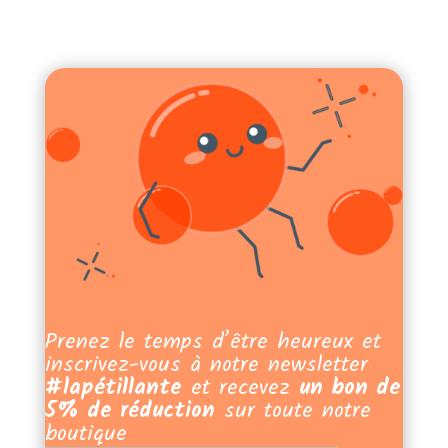
Prenez le temps d’être heureux et
inscrivez-vous à notre newsletter
#lapétillante
et recevez
un bon de
5% de réduction
sur toute notre
boutique