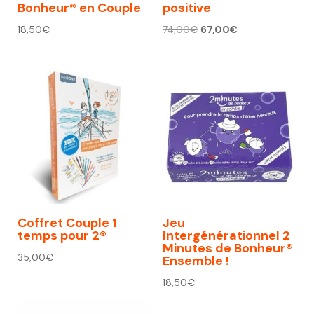
Bonheur® en Couple
positive
Le
Le
18,50
€
74,00
€
67,00
€
prix
prix
initial
actuel
était :
est :
74,00€.
67,00€.
Coffret Couple 1
Jeu
temps pour 2®
Intergénérationnel 2
Minutes de Bonheur®
35,00
€
Ensemble !
18,50
€