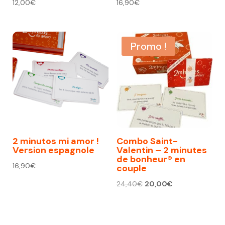
12,00
€
16,90
€
Promo !
2 minutos mi amor !
Combo Saint-
Version espagnole
Valentin – 2 minutes
de bonheur® en
16,90
€
couple
Le
Le
24,40
€
20,00
€
prix
prix
initial
actuel
était :
est :