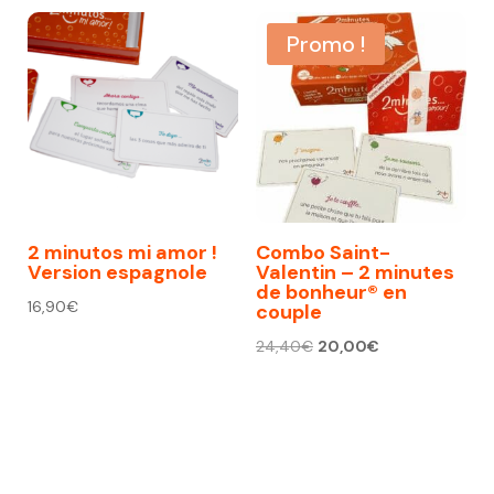
Promo !
2 minutos mi amor !
Combo Saint-
Version espagnole
Valentin – 2 minutes
de bonheur® en
16,90
€
couple
Le
Le
24,40
€
20,00
€
prix
prix
initial
actuel
était :
est :
24,40€.
20,00€.