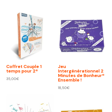
prix
prix
initial
actuel
était :
est :
74,00€.
67,00€.
Coffret Couple 1
Jeu
temps pour 2®
Intergénérationnel 2
Minutes de Bonheur®
35,00
€
Ensemble !
18,50
€