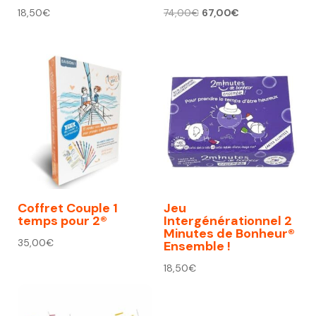
Le
Le
18,50
€
74,00
€
67,00
€
prix
prix
initial
actuel
était :
est :
74,00€.
67,00€.
Coffret Couple 1
Jeu
temps pour 2®
Intergénérationnel 2
Minutes de Bonheur®
35,00
€
Ensemble !
18,50
€