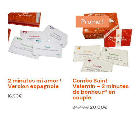
Promo !
2 minutos mi amor !
Combo Saint-
Version espagnole
Valentin – 2 minutes
de bonheur® en
16,90
€
couple
Le
Le
24,40
€
20,00
€
prix
prix
initial
actuel
était :
est :
24,40€.
20,00€.