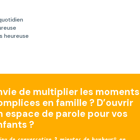
quotidien
ureuse
us heureuse
nvie de multiplier les moments
omplices en famille ? D’ouvrir
n espace de parole pour vos
nfants ?