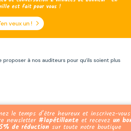
jeu de conversation 2 minutes de bonheur® en
ille est fait pour vous !
'en veux un !
 proposer à nos auditeurs pour qu’ils soient plus
nez le temps d’être heureux et inscrivez-vous
re newsletter
#lapétillante
et recevez
un bo
5% de réduction
sur toute notre boutique