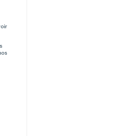
oir
s
nos