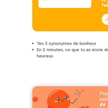
Le 
fam
J
Tes 3 synonymes de bonheur
En 2 minutes, ce que tu as envie de
heureux
Pre
not
de 