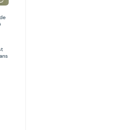
 de
é
st
dans